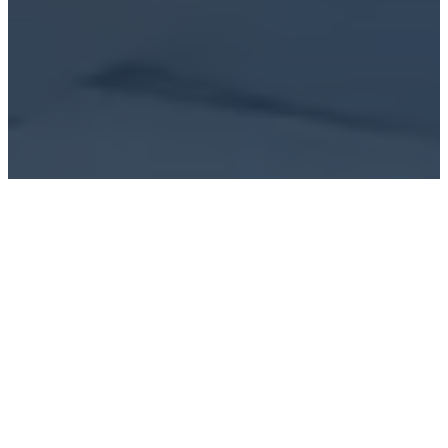
Mise en valeur numérique du projet
Le Boisé des
Vacanciers
, un développement immobilier situé
au cœur des Hautes-Laurentides, en bordure du
majestueux réservoir Baskatong. L’objectif était
de séduire une clientèle cherchant à échapper à
la ville pour se reconnecter avec la nature.