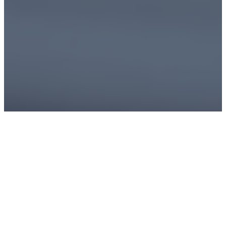
Esthétique Spa International (ESI)
organise
depuis plus de 30 ans les plus grands salons
commerciaux dédiés aux professionnels de la
beauté au pays. L’objectif de la plateforme
numérique était de gérer la complexité logistique
de plusieurs événements majeurs annuels tout en