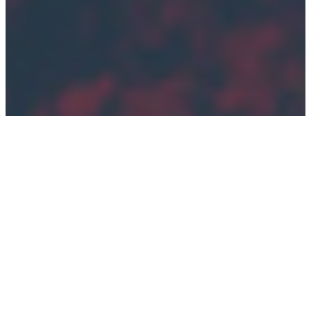
Le
Journal Le Nord
est une référence médiatique
à Saint-Jérôme et dans les Laurentides. L’objectif
était de créer une plateforme dynamique
capable de gérer un flux continu d’articles tout
en restant le point d’ancrage de la communauté.
Le tout facilement modifiable par les
collaborateurs internes.