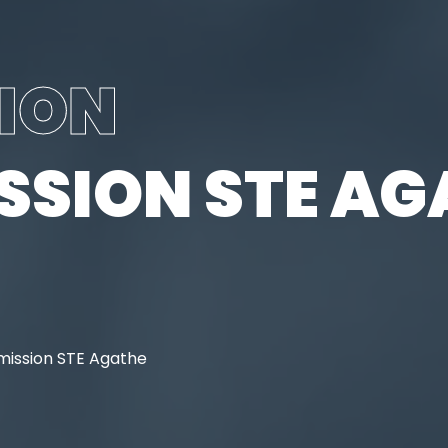
TION
SSION STE AG
mission STE Agathe